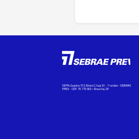
SEPN, Quadra 515, Bloco C, loja 32 -
1º andar - SEBRAE
PREV -
CEP: 70.770-503 / Brasília, DF